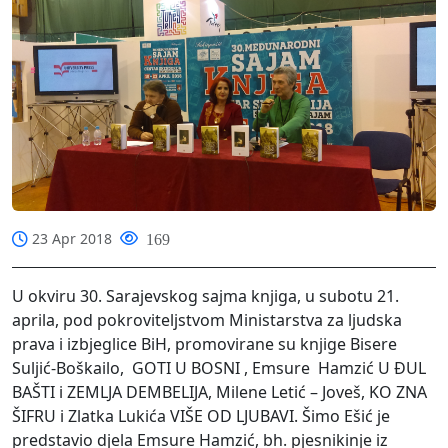
23 Apr 2018
169
U okviru 30. Sarajevskog sajma knjiga, u subotu 21.
aprila, pod pokroviteljstvom Ministarstva za ljudska
prava i izbjeglice BiH, promovirane su knjige Bisere
Suljić-Boškailo, GOTI U BOSNI , Emsure Hamzić U ĐUL
BAŠTI i ZEMLJA DEMBELIJA, Milene Letić – Joveš, KO ZNA
ŠIFRU i Zlatka Lukića VIŠE OD LJUBAVI. Šimo Ešić je
predstavio djela Emsure Hamzić, bh. pjesnikinje iz