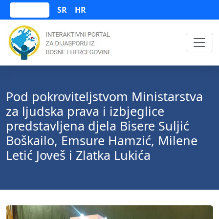
SR
HR
Bosanski
Pod pokroviteljstvom Ministarstva
za ljudska prava i izbjeglice
predstavljena djela Bisere Suljić
Boškailo, Emsure Hamzić, Milene
Letić Joveš i Zlatka Lukića