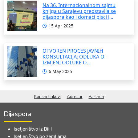
Na 36. Internacionalnom sajmu
knjiga u Sarajevu predstavila se
dijaspora kao i domaći pisci i
umjetnici
15 Apr 2025
OTVOREN PROCES JAVNIH
KONSULTACIJA: ODLUKA O
IZMJENI ODLUKE O
FORMIRANJU INTERRESORNE
6 May 2025
RADNE GRUPE ZA IZRADU
OKVIRNOG ZAKONA O
SARADNJI SA ISELJENIŠTVOM
INSTITUCIJA BOSNE I
Korisni linkovi
Adresar
Partneri
HERCEGOVINE
Dijaspora
Iseljeništvo iz BiH
Iseljeništvo po zemljama