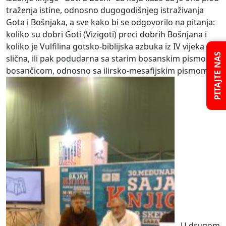
traženja istine, odnosno dugogodišnjeg istraživanja
Gota i Bošnjaka, a sve kako bi se odgovorilo na pitanja:
koliko su dobri Goti (Vizigoti) preci dobrih Bošnjana i
koliko je Vulfilina gotsko-biblijska azbuka iz IV vijeka
PITAJTE NAS
slična, ili pak podudarna sa starim bosanskim pismom -
bosančicom, odnosno sa ilirsko-mesafijskim pismom.
U drugom