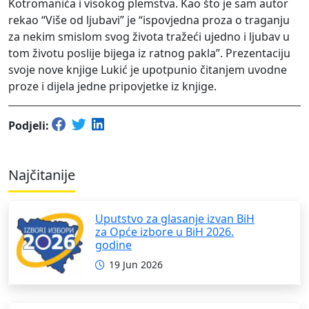
Kotromanića i visokog plemstva. Kao što je sam autor
rekao “Više od ljubavi” je “ispovjedna proza o traganju
za nekim smislom svog života tražeći ujedno i ljubav u
tom životu poslije bijega iz ratnog pakla”. Prezentaciju
svoje nove knjige Lukić je upotpunio čitanjem uvodne
proze i dijela jedne pripovjetke iz knjige.
Podjeli:
Najčitanije
Uputstvo za glasanje izvan BiH
za Opće izbore u BiH 2026.
godine
19 Jun 2026