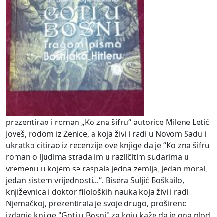
prezentirao i roman „Ko zna šifru“ autorice Milene Letić
Joveš, rodom iz Zenice, a koja živi i radi u Novom Sadu i
ukratko citirao iz recenzije ove knjige da je “Ko zna šifru
roman o ljudima stradalim u različitim sudarima u
vremenu u kojem se raspala jedna zemlja, jedan moral,
jedan sistem vrijednosti...“. Bisera Suljić Boškailo,
književnica i doktor filoloških nauka koja živi i radi
Njemačkoj, prezentirala je svoje drugo, prošireno
izdanje knjige "Goti u Bosni" za koju kaže da je ona plod