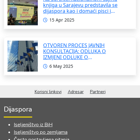
knjiga u Sarajevu predstavila se
dijaspora kao i domaći pisci i
umjetnici
15 Apr 2025
OTVOREN PROCES JAVNIH
KONSULTACIJA: ODLUKA O
IZMJENI ODLUKE O
FORMIRANJU INTERRESORNE
6 May 2025
RADNE GRUPE ZA IZRADU
OKVIRNOG ZAKONA O
SARADNJI SA ISELJENIŠTVOM
INSTITUCIJA BOSNE I
Korisni linkovi
Adresar
Partneri
HERCEGOVINE
Dijaspora
Iseljeništvo iz BiH
Iseljeništvo po zemljama
Često postavljena pitanja