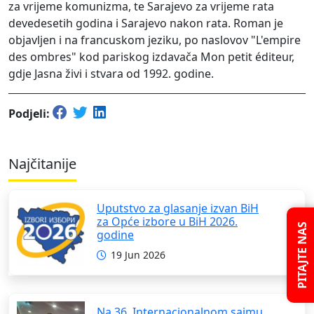
za vrijeme komunizma, te Sarajevo za vrijeme rata
devedesetih godina i Sarajevo nakon rata. Roman je
objavljen i na francuskom jeziku, po naslovov "L'empire
des ombres" kod pariskog izdavača Mon petit éditeur,
gdje Jasna živi i stvara od 1992. godine.
Podjeli:
Najčitanije
Uputstvo za glasanje izvan BiH
za Opće izbore u BiH 2026.
PITAJTE NAS
godine
19 Jun 2026
Na 36. Internacionalnom sajmu