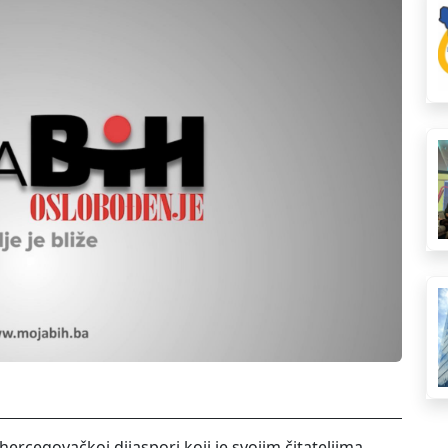
rcegovačkoj dijaspori koji je svojim čitateljima