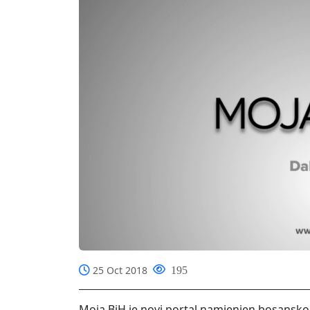
25 Oct 2018
195
Moja BiH je novi portal namjenjen bosanskohe