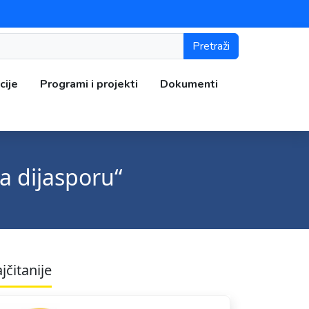
Pretraži
cije
Programi i projekti
Dokumenti
a dijasporu“
jčitanije