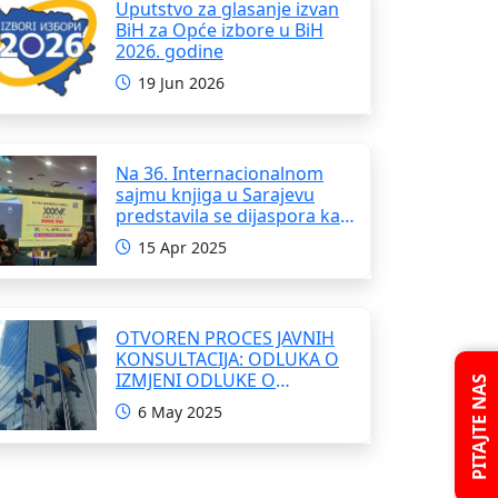
Uputstvo za glasanje izvan
BiH za Opće izbore u BiH
2026. godine
19 Jun 2026
Na 36. Internacionalnom
sajmu knjiga u Sarajevu
predstavila se dijaspora kao
i domaći pisci i umjetnici
15 Apr 2025
OTVOREN PROCES JAVNIH
KONSULTACIJA: ODLUKA O
IZMJENI ODLUKE O
PITAJTE NAS
FORMIRANJU
6 May 2025
INTERRESORNE RADNE
GRUPE ZA IZRADU
OKVIRNOG ZAKONA O
SARADNJI SA ISELJENIŠTVOM