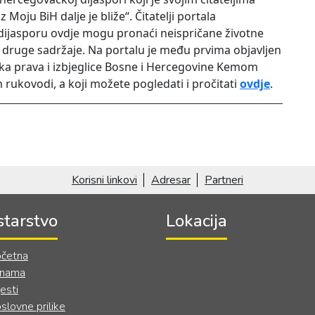
oju BiH dalje je bliže“. Čitatelji portala
 dijasporu ovdje mogu pronaći neispričane životne
ge druge sadržaje. Na portalu je među prvima objavljen
ska prava i izbjeglice Bosne i Hercegovine Kemom
 rukovodi, a koji možete pogledati i pročitati
ovdje
.
Korisni linkovi
Adresar
Partneri
starstvo
Lokacija
četna
 nama
jesti
slovne prilike