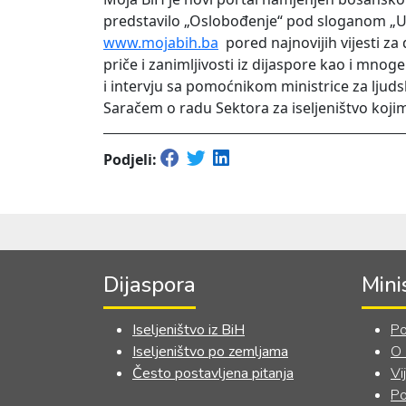
predstavilo „Oslobođenje“ pod sloganom „Uz M
www.mojabih.ba
pored najnovijih vijesti za
priče i zanimljivosti iz dijaspore kao i mno
i intervju sa pomoćnikom ministrice za ljud
Saračem o radu Sektora za iseljeništvo kojim
Podjeli:
Dijaspora
Mini
Iseljeništvo iz BiH
Po
Iseljeništvo po zemljama
O
Često postavljena pitanja
Vi
Po