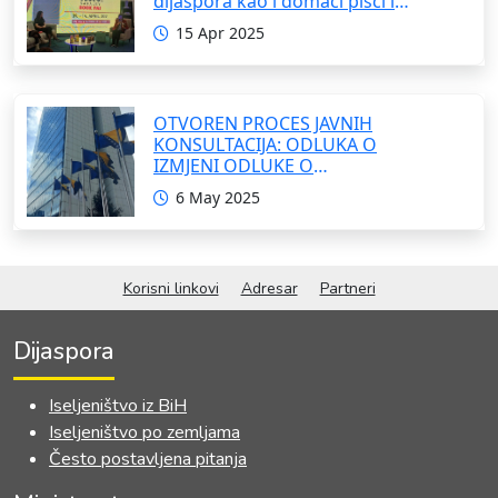
dijaspora kao i domaći pisci i
umjetnici
15 Apr 2025
OTVOREN PROCES JAVNIH
KONSULTACIJA: ODLUKA O
IZMJENI ODLUKE O
FORMIRANJU INTERRESORNE
6 May 2025
RADNE GRUPE ZA IZRADU
OKVIRNOG ZAKONA O
SARADNJI SA ISELJENIŠTVOM
INSTITUCIJA BOSNE I
Korisni linkovi
Adresar
Partneri
HERCEGOVINE
Dijaspora
Iseljeništvo iz BiH
Iseljeništvo po zemljama
Često postavljena pitanja