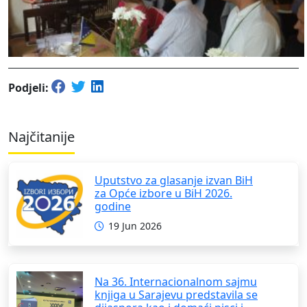
Podjeli:
Najčitanije
Uputstvo za glasanje izvan BiH
za Opće izbore u BiH 2026.
godine
19 Jun 2026
Na 36. Internacionalnom sajmu
knjiga u Sarajevu predstavila se