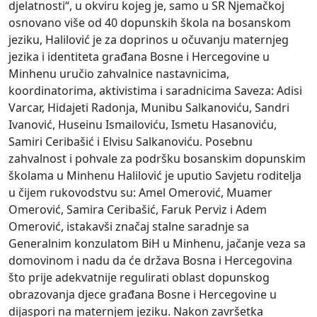
djelatnosti“, u okviru kojeg je, samo u SR Njemačkoj
osnovano više od 40 dopunskih škola na bosanskom
jeziku, Halilović je za doprinos u očuvanju maternjeg
jezika i identiteta građana Bosne i Hercegovine u
Minhenu uručio zahvalnice nastavnicima,
koordinatorima, aktivistima i saradnicima Saveza: Adisi
Varcar, Hidajeti Radonja, Munibu Salkanoviću, Sandri
Ivanović, Huseinu Ismailoviću, Ismetu Hasanoviću,
Samiri Ceribašić i Elvisu Salkanoviću. Posebnu
zahvalnost i pohvale za podršku bosanskim dopunskim
školama u Minhenu Halilović je uputio Savjetu roditelja
u čijem rukovodstvu su: Amel Omerović, Muamer
Omerović, Samira Ceribašić, Faruk Perviz i Adem
Omerović, istakavši značaj stalne saradnje sa
Generalnim konzulatom BiH u Minhenu, jačanje veza sa
domovinom i nadu da će država Bosna i Hercegovina
što prije adekvatnije regulirati oblast dopunskog
obrazovanja djece građana Bosne i Hercegovine u
dijaspori na maternjem jeziku. Nakon završetka