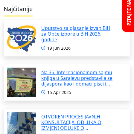
PITAJTE NAS
Najčitanije
Uputstvo za glasanje izvan BiH
za Opće izbore u BiH 2026.
godine
19 Jun 2026
Na 36. Internacionalnom sajmu
knjiga u Sarajevu predstavila se
dijaspora kao i domaći pisci i
umjetnici
15 Apr 2025
OTVOREN PROCES JAVNIH
KONSULTACIJA: ODLUKA O
IZMJENI ODLUKE O
FORMIRANJU INTERRESORNE