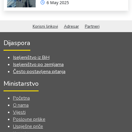
6 May 2025
RADNE GRUPE ZA IZRADU
OKVIRNOG ZAKONA O
SARADNJI SA ISELJENIŠTVOM
INSTITUCIJA BOSNE I
Korisni linkovi
Adresar
Partneri
HERCEGOVINE
Dijaspora
Iseljeništvo iz BiH
Iseljeništvo po zemljama
Često postavljena pitanja
Ministarstvo
Početna
O nama
Vijesti
Poslovne prilike
Uspješne priče