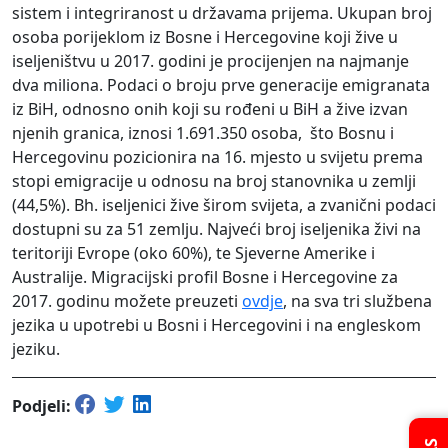
sistem i integriranost u državama prijema. Ukupan broj
osoba porijeklom iz Bosne i Hercegovine koji žive u
iseljeništvu u 2017. godini je procijenjen na najmanje
dva miliona. Podaci o broju prve generacije emigranata
iz BiH, odnosno onih koji su rođeni u BiH a žive izvan
njenih granica, iznosi 1.691.350 osoba, što Bosnu i
Hercegovinu pozicionira na 16. mjesto u svijetu prema
stopi emigracije u odnosu na broj stanovnika u zemlji
(44,5%). Bh. iseljenici žive širom svijeta, a zvanični podaci
dostupni su za 51 zemlju. Najveći broj iseljenika živi na
teritoriji Evrope (oko 60%), te Sjeverne Amerike i
Australije. Migracijski profil Bosne i Hercegovine za
2017. godinu možete preuzeti
ovdje
, na sva tri službena
jezika u upotrebi u Bosni i Hercegovini i na engleskom
jeziku.
Podjeli: