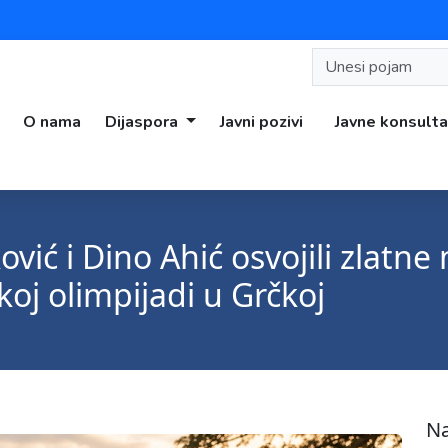
O nama
Dijaspora
Javni pozivi
Javne konsulta
vić i Dino Ahić osvojili zlatne
oj olimpijadi u Grčkoj
Na