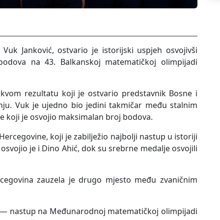
Vuk Janković, ostvario je istorijski uspjeh osvojivši
odova na 43. Balkanskoj matematičkoj olimpijadi
kvom rezultatu koji je ostvario predstavnik Bosne i
u. Vuk je ujedno bio jedini takmičar među stalnim
 koji je osvojio maksimalan broj bodova.
ercegovine, koji je zabilježio najbolji nastup u istoriji
vojio je i Dino Ahić, dok su srebrne medalje osvojili
.
ercegovina zauzela je drugo mjesto među zvaničnim
i — nastup na Međunarodnoj matematičkoj olimpijadi