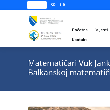
SR
HR
Bosanski
Početna
Vijesti
Kontakt
Matematičari Vuk Janko
Balkanskoj matematičk