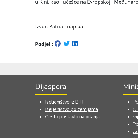
u Kini, kao i učešće na Evropskoj i Međunarod
Izvor: Patria -
nap.ba
Podjeli:
Dijaspora
Mini
Iseljeništvo iz BiH
Po
Iseljeništvo po zemljama
O
Često postavljena pitanja
Vi
Po
Us