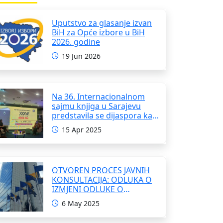
Uputstvo za glasanje izvan
BiH za Opće izbore u BiH
2026. godine
19 Jun 2026
Na 36. Internacionalnom
sajmu knjiga u Sarajevu
predstavila se dijaspora kao
i domaći pisci i umjetnici
15 Apr 2025
OTVOREN PROCES JAVNIH
KONSULTACIJA: ODLUKA O
IZMJENI ODLUKE O
FORMIRANJU
6 May 2025
INTERRESORNE RADNE
GRUPE ZA IZRADU