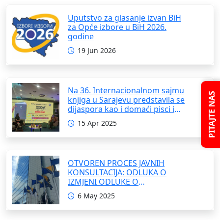
Uputstvo za glasanje izvan BiH
za Opće izbore u BiH 2026.
godine
19 Jun 2026
Na 36. Internacionalnom sajmu
PITAJTE NAS
knjiga u Sarajevu predstavila se
dijaspora kao i domaći pisci i
umjetnici
15 Apr 2025
OTVOREN PROCES JAVNIH
KONSULTACIJA: ODLUKA O
IZMJENI ODLUKE O
FORMIRANJU INTERRESORNE
6 May 2025
RADNE GRUPE ZA IZRADU
OKVIRNOG ZAKONA O
SARADNJI SA ISELJENIŠTVOM