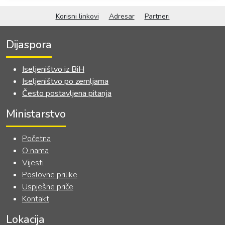
INSTITUCIJA BOSNE I
Korisni linkovi
Adresar
Partneri
HERCEGOVINE
Dijaspora
Iseljeništvo iz BiH
Iseljeništvo po zemljama
Često postavljena pitanja
Ministarstvo
Početna
O nama
Vijesti
Poslovne prilike
Uspješne priče
Kontakt
Lokacija