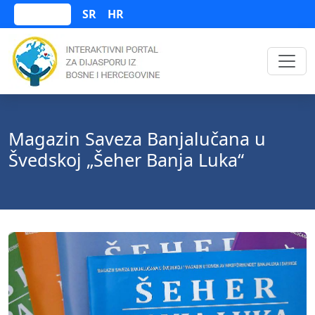
SR
HR
Bosanski
Magazin Saveza Banjalučana u
Švedskoj „Šeher Banja Luka“