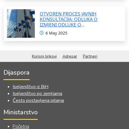
OTVOREN PROCES JAVNIH
KONSULTACIJA: ODLUKA O
IZMJENI ODLUKE O
FORMIRANJU INTERRESORNE
6 May 2025
RADNE GRUPE ZA IZRADU
OKVIRNOG ZAKONA O
SARADNJI SA ISELJENIŠTVOM
INSTITUCIJA BOSNE I
Korisni linkovi
Adresar
Partneri
HERCEGOVINE
Dijaspora
Iseljeništvo iz BiH
Iseljeništvo po zemljama
Često postavljena pitanja
Ministarstvo
Početna