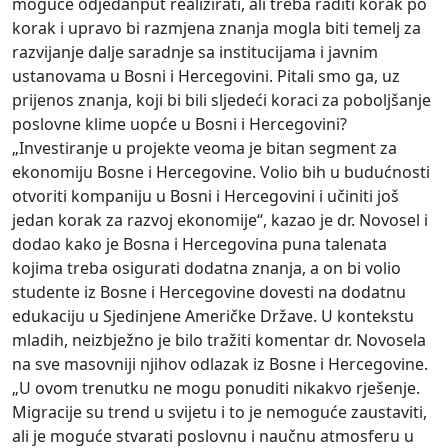
moguće odjedanput realizirati, ali treba raditi korak po
korak i upravo bi razmjena znanja mogla biti temelj za
razvijanje dalje saradnje sa institucijama i javnim
ustanovama u Bosni i Hercegovini. Pitali smo ga, uz
prijenos znanja, koji bi bili sljedeći koraci za poboljšanje
poslovne klime uopće u Bosni i Hercegovini?
„Investiranje u projekte veoma je bitan segment za
ekonomiju Bosne i Hercegovine. Volio bih u budućnosti
otvoriti kompaniju u Bosni i Hercegovini i učiniti još
jedan korak za razvoj ekonomije“, kazao je dr. Novosel i
dodao kako je Bosna i Hercegovina puna talenata
kojima treba osigurati dodatna znanja, a on bi volio
studente iz Bosne i Hercegovine dovesti na dodatnu
edukaciju u Sjedinjene Američke Države. U kontekstu
mladih, neizbježno je bilo tražiti komentar dr. Novosela
na sve masovniji njihov odlazak iz Bosne i Hercegovine.
„U ovom trenutku ne mogu ponuditi nikakvo rješenje.
Migracije su trend u svijetu i to je nemoguće zaustaviti,
ali je moguće stvarati poslovnu i naučnu atmosferu u