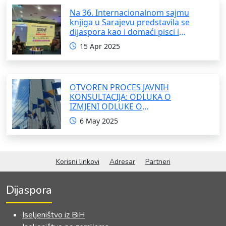
Na 36. Internacionalnom sajmu
knjiga u Sarajevu predstavila se
dijaspora kao i domaći pisci i
umjetnici
15 Apr 2025
OTVOREN PROCES JAVNIH
KONSULTACIJA: ODLUKA O
IZMJENI ODLUKE O
FORMIRANJU INTERRESORNE
6 May 2025
RADNE GRUPE ZA IZRADU
OKVIRNOG ZAKONA O
SARADNJI SA ISELJENIŠTVOM
INSTITUCIJA BOSNE I
Korisni linkovi
Adresar
Partneri
HERCEGOVINE
Dijaspora
Iseljeništvo iz BiH