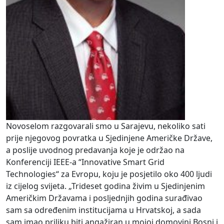
Novoselom razgovarali smo u Sarajevu, nekoliko sati
prije njegovog povratka u Sjedinjene Američke Države,
a poslije uvodnog predavanja koje je održao na
Konferenciji IEEE-a “Innovative Smart Grid
Technologies“ za Evropu, koju je posjetilo oko 400 ljudi
iz cijelog svijeta. „Trideset godina živim u Sjedinjenim
Američkim Državama i posljednjih godina surađivao
sam sa određenim institucijama u Hrvatskoj, a sada
sam imao priliku biti angažiran u mojoj domovini Bosni i