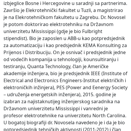
izbjeglice Bosne i Hercegovine u saradnji sa partnerima.
Završio je Elekrotehnički fakultet u Tuzli, a magistrirao
je na Elekrotehničkom fakultetu u Zagrebu. Dr. Novosel
je potom doktorirao elektrotehniku na Državnom
univerzitetu Mississippi (gdje je bio Fulbright
stipendist). Bio je zaposlen u ABB-u kao potpredsjednik
za automatizaciju i kao predsjednik KEMA Konsulting za
Prijenos i Distribuciju. On je osnivač i predsjednik jedne
od vodećih kompanija u tehnologiji, kounsultiranju i
testiranju, Quanta Technology, član je Američke
akademije inženjera, bio je predsjednik IEEE (Institute of
Electrical and Electronics Engineers-Institut električkih i
elektroničkih inžinjera), PES (Power and Eenergy Society
– udruženja energetskih inženjera), 2015. godine je
izabran za najistaknutijeg inženjerskog saradnika na
Državnom univerzitetu Mississippi i vanredni je
profesor elektrotehnike na univerzitetu North Carolina.
U bogatoj biografiji dr. Novosela navedeno je i da je bio
potpredsjednik tehničkih aktivnosti (2011-2012) i član