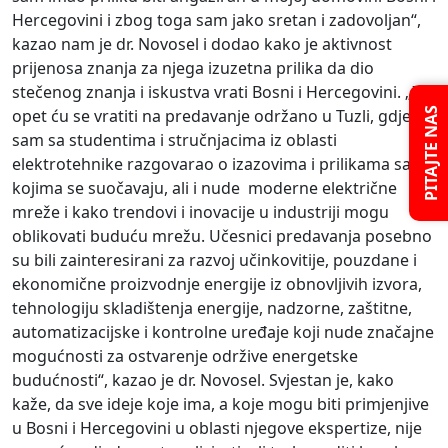
Hercegovini i zbog toga sam jako sretan i zadovoljan“,
kazao nam je dr. Novosel i dodao kako je aktivnost
prijenosa znanja za njega izuzetna prilika da dio
stečenog znanja i iskustva vrati Bosni i Hercegovini. „I
opet ću se vratiti na predavanje održano u Tuzli, gdje
PITAJTE NAS
sam sa studentima i stručnjacima iz oblasti
elektrotehnike razgovarao o izazovima i prilikama sa
kojima se suočavaju, ali i nude moderne električne
mreže i kako trendovi i inovacije u industriji mogu
oblikovati buduću mrežu. Učesnici predavanja posebno
su bili zainteresirani za razvoj učinkovitije, pouzdane i
ekonomične proizvodnje energije iz obnovljivih izvora,
tehnologiju skladištenja energije, nadzorne, zaštitne,
automatizacijske i kontrolne uređaje koji nude značajne
mogućnosti za ostvarenje održive energetske
budućnosti“, kazao je dr. Novosel. Svjestan je, kako
kaže, da sve ideje koje ima, a koje mogu biti primjenjive
u Bosni i Hercegovini u oblasti njegove ekspertize, nije