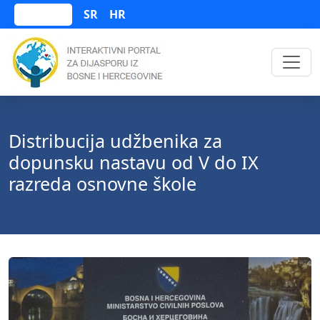
SR
HR
Bosanski
Distribucija udžbenika za
dopunsku nastavu od V do IX
razreda osnovne škole