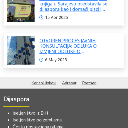
knjiga u Sarajevu predstavila se
dijaspora kao i domaći pisci i
umjetnici
15 Apr 2025
OTVOREN PROCES JAVNIH
KONSULTACIJA: ODLUKA O
IZMJENI ODLUKE O
FORMIRANJU INTERRESORNE
6 May 2025
RADNE GRUPE ZA IZRADU
OKVIRNOG ZAKONA O
SARADNJI SA ISELJENIŠTVOM
INSTITUCIJA BOSNE I
Korisni linkovi
Adresar
Partneri
HERCEGOVINE
Dijaspora
Iseljeništvo iz BiH
Iseljeništvo po zemljama
Često postavljena pitanja