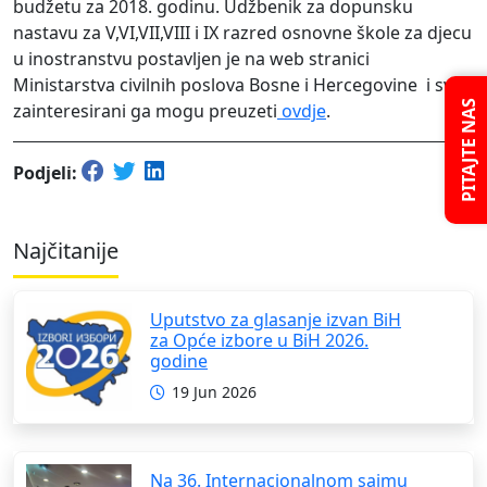
budžetu za 2018. godinu. Udžbenik za dopunsku
nastavu za V,VI,VII,VIII i IX razred osnovne škole za djecu
u inostranstvu postavljen je na web stranici
Ministarstva civilnih poslova Bosne i Hercegovine i svi
PITAJTE NAS
zainteresirani ga mogu preuzeti
ovdje
.
Podjeli:
Najčitanije
Uputstvo za glasanje izvan BiH
za Opće izbore u BiH 2026.
godine
19 Jun 2026
Na 36. Internacionalnom sajmu