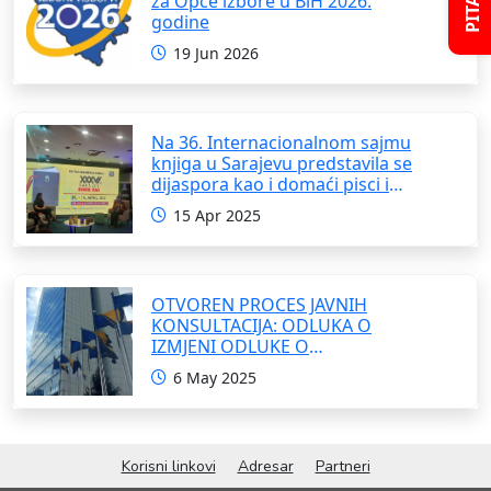
za Opće izbore u BiH 2026.
godine
19 Jun 2026
Na 36. Internacionalnom sajmu
knjiga u Sarajevu predstavila se
dijaspora kao i domaći pisci i
umjetnici
15 Apr 2025
OTVOREN PROCES JAVNIH
KONSULTACIJA: ODLUKA O
IZMJENI ODLUKE O
FORMIRANJU INTERRESORNE
6 May 2025
RADNE GRUPE ZA IZRADU
OKVIRNOG ZAKONA O
SARADNJI SA ISELJENIŠTVOM
INSTITUCIJA BOSNE I
Korisni linkovi
Adresar
Partneri
HERCEGOVINE