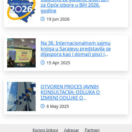
za Opće izbore u BiH 2026.
godine
19 Jun 2026
Na 36. Internacionalnom sajmu
knjiga u Sarajevu predstavila se
dijaspora kao i domaći pisci i
umjetnici
15 Apr 2025
OTVOREN PROCES JAVNIH
KONSULTACIJA: ODLUKA O
IZMJENI ODLUKE O
FORMIRANJU INTERRESORNE
6 May 2025
RADNE GRUPE ZA IZRADU
OKVIRNOG ZAKONA O
SARADNJI SA ISELJENIŠTVOM
INSTITUCIJA BOSNE I
Korisni linkovi
Adresar
Partneri
HERCEGOVINE