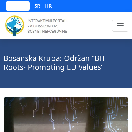
SR
HR
Bosanski
Bosanska Krupa: Održan ”BH
Roots- Promoting EU Values”