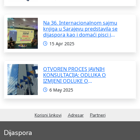
Na 36. Internacionalnom sajmu
knjiga u Sarajevu predstavila se
dijaspora kao i domaći pisci i
umjetnici
15 Apr 2025
OTVOREN PROCES JAVNIH
KONSULTACIJA: ODLUKA O
IZMJENI ODLUKE O
FORMIRANJU INTERRESORNE
6 May 2025
RADNE GRUPE ZA IZRADU
OKVIRNOG ZAKONA O
SARADNJI SA ISELJENIŠTVOM
INSTITUCIJA BOSNE I
Korisni linkovi
Adresar
Partneri
HERCEGOVINE
Dijaspora