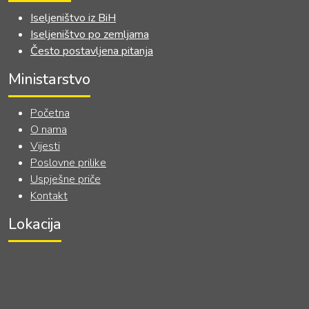
Iseljeništvo iz BiH
Iseljeništvo po zemljama
Često postavljena pitanja
Ministarstvo
Početna
O nama
Vijesti
Poslovne prilike
Uspješne priče
Kontakt
Lokacija