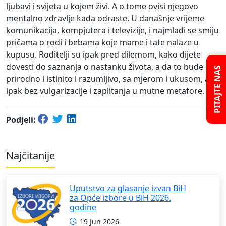
ljubavi i svijeta u kojem živi. A o tome ovisi njegovo
mentalno zdravlje kada odraste. U današnje vrijeme
komunikacija, kompjutera i televizije, i najmlađi se smiju
pričama o rodi i bebama koje mame i tate nalaze u
kupusu. Roditelji su ipak pred dilemom, kako dijete
dovesti do saznanja o nastanku života, a da to bude
PITAJTE NAS
prirodno i istinito i razumljivo, sa mjerom i ukusom, a
ipak bez vulgarizacije i zaplitanja u mutne metafore.
Podjeli:
Najčitanije
Uputstvo za glasanje izvan BiH
za Opće izbore u BiH 2026.
godine
19 Jun 2026