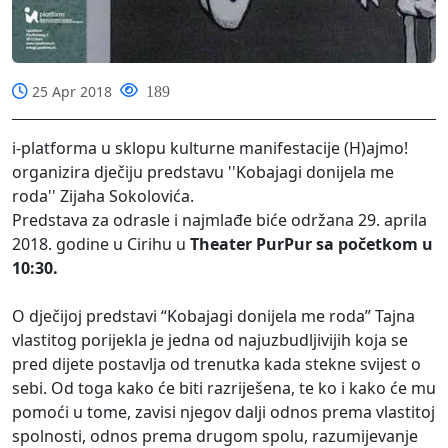
25 Apr 2018
189
i-platforma u sklopu kulturne manifestacije (H)ajmo!
organizira dječiju predstavu ''Kobajagi donijela me
roda'' Zijaha Sokolovića.
Predstava za odrasle i najmlađe biće održana 29. aprila
2018. godine u Cirihu u
Theater PurPur sa početkom u
10:30.
O dječijoj predstavi “Kobajagi donijela me roda” Tajna
vlastitog porijekla je jedna od najuzbudljivijih koja se
pred dijete postavlja od trenutka kada stekne svijest o
sebi. Od toga kako će biti razriješena, te ko i kako će mu
pomoći u tome, zavisi njegov dalji odnos prema vlastitoj
spolnosti, odnos prema drugom spolu, razumijevanje