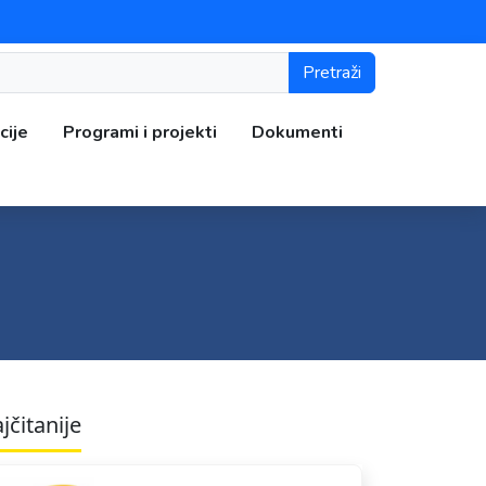
Pretraži
cije
Programi i projekti
Dokumenti
jčitanije