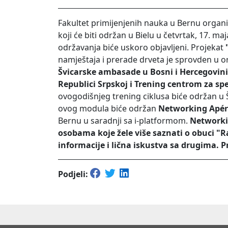
Fakultet primijenjenih nauka u Bernu organ
koji će biti održan u Bielu u četvrtak, 17. ma
održavanja biće uskoro objavljeni. Projekat
namještaja i prerade drveta je sprovden u o
Švicarske ambasade u Bosni i Hercegovini,
Republici Srpskoj i Trening centrom za s
ovogodišnjeg trening ciklusa biće održan u Š
ovog modula biće održan
Networking Apé
Bernu u saradnji sa i-platformom.
Networki
osobama koje žele više saznati o obuci "Raz
informacije i lična iskustva sa drugima. P
Podjeli: