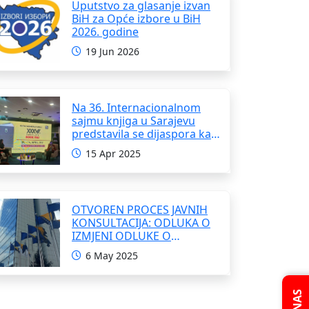
Uputstvo za glasanje izvan
BiH za Opće izbore u BiH
2026. godine
19 Jun 2026
Na 36. Internacionalnom
sajmu knjiga u Sarajevu
predstavila se dijaspora kao
i domaći pisci i umjetnici
15 Apr 2025
OTVOREN PROCES JAVNIH
KONSULTACIJA: ODLUKA O
IZMJENI ODLUKE O
FORMIRANJU
6 May 2025
INTERRESORNE RADNE
GRUPE ZA IZRADU
OKVIRNOG ZAKONA O
SARADNJI SA ISELJENIŠTVOM