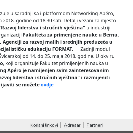
izuje u saradnji sa i-platformom Networking-Apéro,
ja 2018. godine od 18:30 sati. Detalji vezani za mjesto
"Razvoj liderstva i stručnih vještina"
u industriji
rganizaciji
Fakulteta za primenjene nauke u Bernu,
 Agenciji za razvoj malih i srednjih preduzeća u
pecijalističku edukaciju FORMAT.
Zadnji modul
vicarskoj od 14. do 25. maja 2018. godine. U okviru
ro
, koji organizuje Fakultet primijenjenih nauka u
ng Apéro je namijenjen svim zainteresovanim
voj liderstva i stručnih vještina" i razmijeniti
rijaviti se možete
ovdje
Korisni linkovi
Adresar
Partneri